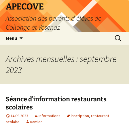
Aller
APECOVE
au
Association des parents d'élèves de
contenu
Collonge et Vésenaz
Recherc
Menu
Archives mensuelles : septembre
2023
Séance d’information restaurants
scolaires
14.09.2023
Informations
inscription
,
restaurant
scolaire
Damien