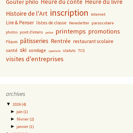
Heure du conte
Heure du livre
Goûter philo
inscription
Histoire de l'Art
Internet
Lire & Penser
listes de classe
Newsletter
parascolaire
printemps
promotions
photos
point d'interro
police
pâtisseries
Rentrée
restaurant scolaire
Pâques
ski
santé
sondage
statuts
TCS
spectacle
visites d'entreprises
archives
▼
2026
(4)
►
juin
(1)
►
février
(2)
►
janvier
(1)