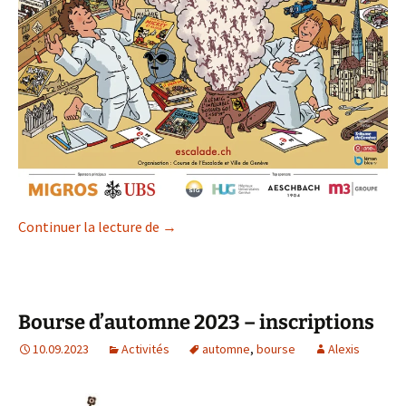
Inscriptions à la Course de l’Escalade 2
Continuer la lecture de
→
Bourse d’automne 2023 – inscriptions
10.09.2023
Activités
automne
,
bourse
Alexis