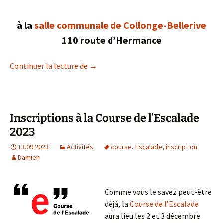
à la
salle communale de Collonge-Bellerive
110 route d’Hermance
Séance d’information restaurants scola
Continuer la lecture de
→
Inscriptions à la Course de l’Escalade
2023
13.09.2023
Activités
course
,
Escalade
,
inscription
Damien
Comme vous le savez peut-être
déjà, la
Course de l’Escalade
aura lieu les 2 et 3 décembre