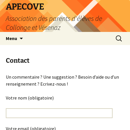
Aller
APECOVE
au
Association des parents d'élèves de
contenu
Collonge et Vésenaz
Recherc
Menu
Contact
Un commentaire ? Une suggestion ? Besoin d’aide ou d’un
renseignement ? Ecrivez-nous !
Votre nom (obligatoire)
Votre email (obligatoire)