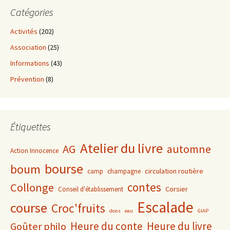
Catégories
Activités
(202)
Association
(25)
Informations
(43)
Prévention
(8)
Étiquettes
Atelier du livre
AG
automne
Action Innocence
bourse
boum
circulation routière
camp
champagne
contes
Collonge
Corsier
Conseil d'établissement
Escalade
course
Croc'fruits
dons
eau
GIAP
Heure du conte
Heure du livre
Goûter philo