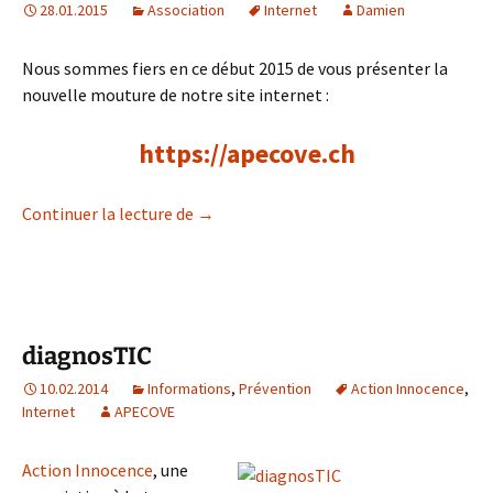
28.01.2015
Association
Internet
Damien
Nous sommes fiers en ce début 2015 de vous présenter la
nouvelle mouture de notre site internet :
https://apecove.ch
Un nouveau site internet
Continuer la lecture de
→
diagnosTIC
10.02.2014
Informations
,
Prévention
Action Innocence
,
Internet
APECOVE
Action Innocence
, une