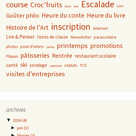
Escalade
course
Croc'fruits
dons
eau
GIAP
Heure du conte
Heure du livre
Goûter philo
inscription
Histoire de l'Art
Internet
Lire & Penser
listes de classe
Newsletter
parascolaire
printemps
promotions
photos
point d'interro
police
pâtisseries
Rentrée
restaurant scolaire
Pâques
ski
santé
sondage
statuts
TCS
spectacle
visites d'entreprises
archives
▼
2026
(4)
►
juin
(1)
►
février
(2)