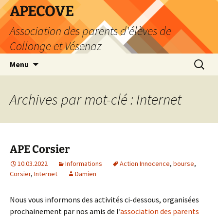
Aller
APECOVE
au
Association des parents d'élèves de
contenu
Collonge et Vésenaz
Recherc
Menu
Archives par mot-clé : Internet
APE Corsier
10.03.2022
Informations
Action Innocence
,
bourse
,
Corsier
,
Internet
Damien
Nous vous informons des activités ci-dessous, organisées
prochainement par nos amis de l’
association des parents