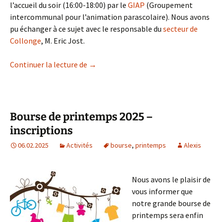
l’accueil du soir (16:00-18:00) par le
GIAP
(Groupement
intercommunal pour l’animation parascolaire). Nous avons
pu échanger à ce sujet avec le responsable du
secteur de
Collonge
, M. Eric Jost.
Goûters au parascolaire
Continuer la lecture de
→
Bourse de printemps 2025 –
inscriptions
06.02.2025
Activités
bourse
,
printemps
Alexis
Nous avons le plaisir de
vous informer que
notre grande bourse de
printemps sera enfin