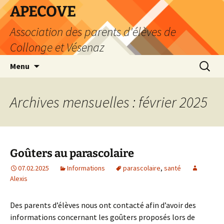
Aller
APECOVE
au
Association des parents d'élèves de
contenu
Collonge et Vésenaz
Recherc
Menu
Archives mensuelles : février 2025
Goûters au parascolaire
07.02.2025
Informations
parascolaire
,
santé
Alexis
Des parents d’élèves nous ont contacté afin d’avoir des
informations concernant les goûters proposés lors de