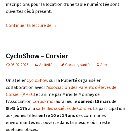
inscriptions pour la location d’une table numérotée sont
ouvertes dès à présent.
Bourse de printemps 2025 – inscription
Continuer la lecture de
→
CycloShow – Corsier
05.02.2025
Activités
Corsier
,
santé
Alexis
Un atelier
CycloShow
sur la Puberté organisé en
collaboration avec l’
Association des Parents d’élèves de
Corsier (APEC)
et animé par Mireille Monney de
l’Association
CorpsEmoi
aura lieu le
samedi 15 mars
de
9h45 à 17h
à la
salle des sociétés de Corsier
. La participation
aux jeunes filles
entre 10 et 14 ans
des communes
environnantes est ouverte dans la mesure où il reste
quelques places.