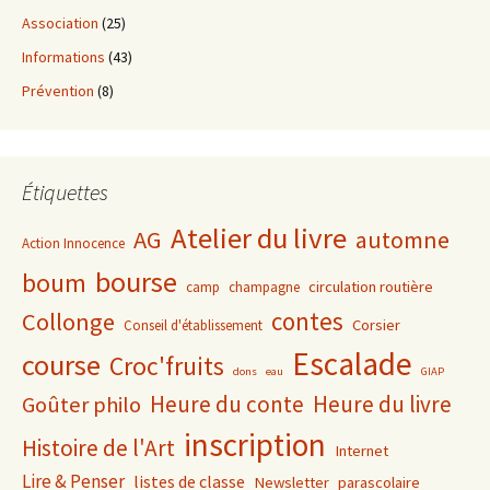
Association
(25)
Informations
(43)
Prévention
(8)
Étiquettes
Atelier du livre
AG
automne
Action Innocence
bourse
boum
circulation routière
camp
champagne
contes
Collonge
Corsier
Conseil d'établissement
Escalade
course
Croc'fruits
dons
eau
GIAP
Heure du conte
Heure du livre
Goûter philo
inscription
Histoire de l'Art
Internet
Lire & Penser
listes de classe
Newsletter
parascolaire