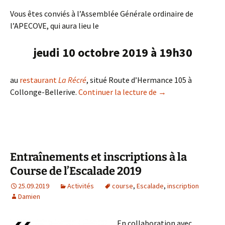
Vous êtes conviés à l’Assemblée Générale ordinaire de
l’APECOVE, qui aura lieu le
jeudi 10 octobre 2019 à 19h30
au
restaurant
La Récré
, situé Route d’Hermance 105 à
Assemblée Général
Collonge-Bellerive.
Continuer la lecture de
→
Entraînements et inscriptions à la
Course de l’Escalade 2019
25.09.2019
Activités
course
,
Escalade
,
inscription
Damien
En collaboration avec