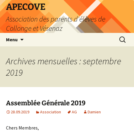
Aller
APECOVE
au
Association des parents d'élèves de
contenu
Collonge et Vésenaz
Recherc
Menu
Archives mensuelles : septembre
2019
Assemblée Générale 2019
28.09.2019
Association
AG
Damien
Chers Membres,