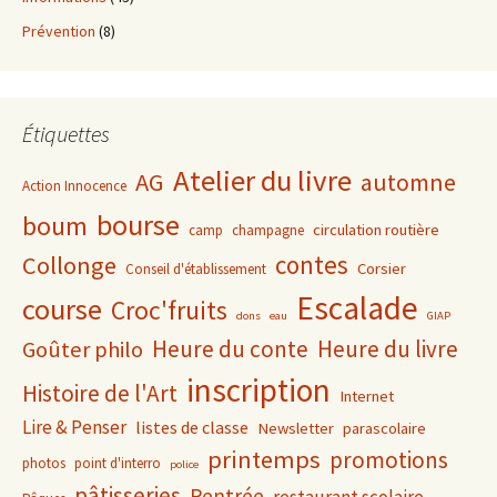
Prévention
(8)
Étiquettes
Atelier du livre
AG
automne
Action Innocence
bourse
boum
circulation routière
camp
champagne
contes
Collonge
Corsier
Conseil d'établissement
Escalade
course
Croc'fruits
dons
eau
GIAP
Heure du conte
Heure du livre
Goûter philo
inscription
Histoire de l'Art
Internet
Lire & Penser
listes de classe
Newsletter
parascolaire
printemps
promotions
photos
point d'interro
police
pâtisseries
Rentrée