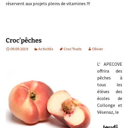
réservent aux projets pleins de vitamines !!!
Croc’pêches
09.09.2019
Activités
Croc'fruits
Olivier
L’ APECOVE
offrira des
pêches à
tous les
élèves des
écoles de
Collonge et
Vésenaz, le
Jeudi