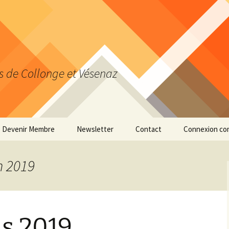
s de Collonge et Vésenaz
Devenir Membre
Newsletter
Contact
Connexion co
Actualiser ses données
personnelles
n 2019
s 2019