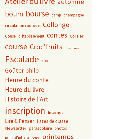
Atelier du livre
automne
bourse
boum
camp
champagne
Collonge
circulation routière
contes
Corsier
Conseil d'établissement
course
Croc'fruits
dons
eau
Escalade
GIAP
Goûter philo
Heure du conte
Heure du livre
Histoire de l'Art
inscription
Internet
Lire & Penser
listes de classe
Newsletter
parascolaire
photos
printemps
point d'interro
police