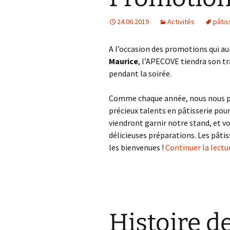
Informations bancaires
24.06.2019
Activités
pâtis
Liens utiles
A l’occasion des promotions qui au
Maurice
, l’APECOVE tiendra son tr
Politique de
confidentialité
pendant la soirée.
Comme chaque année, nous nous pe
précieux talents en pâtisserie pou
viendront garnir notre stand, et vo
délicieuses préparations. Les pâti
les bienvenues !
Continuer la lectu
Histoire de