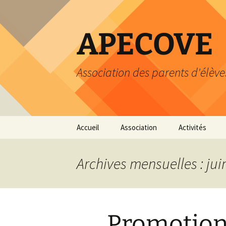
Aller
au
contenu
APECOVE
Association des parents d'élève
Accueil
Association
Activités
Statuts
Atelier du livre
Archives mensuelles : jui
Comité
Heure du livre
Cotisation
Calendrier
Promotion
Dons
Loisirs