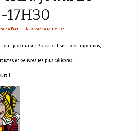
0-17H30
re de l'Art
Laurence M. Emilian
 cours portera sur Picasso et ses contemporains,
artistes et oeuvres les plus célèbres.
urs !