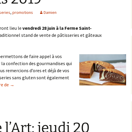
series
,
promotions
Damien
ront lieu le
vendredi 28 juin à la Ferme Saint-
aditionnel stand de vente de pâtisseries et gâteaux
rmettons de faire appel à vos
r la confection des gourmandises qui
us remercions d’ores et déjà de vos
sseries sans gluten sont également
Promotions 2019
re de
→
 l’Art: jeudi 20