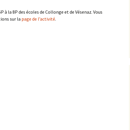
 6P à la 8P des écoles de Collonge et de Vésenaz. Vous
ions sur la
page de l’activité
.
 l’Art: jeudi 20 juin 16H30-17H30