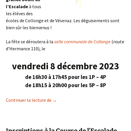
l’Escalade
à tous
les élèves des
écoles de Collonge et de Vésenaz. Les déguisements sont
bien sûr les bienvenus !
La fête se déroulera à la
salle communale de Collonge
(route
d’Hermance 110), le
vendredi 8 décembre 2023
de 16h30 à 17h45 pour les 1P – 4P
de 18h15 à 20h00 pour les 5P – 8P
Boum de l’Escalade 2023
Continuer la lecture de
→
Inscriptions à la Course de l’Escalade