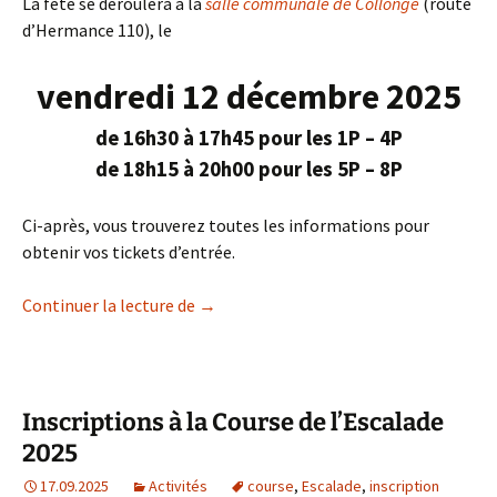
La fête se déroulera à la
salle communale de Collonge
(route
d’Hermance 110), le
vendredi 12 décembre 2025
de 16h30 à 17h45 pour les 1P – 4P
de 18h15 à 20h00 pour les 5P – 8P
Ci-après, vous trouverez toutes les informations pour
obtenir vos tickets d’entrée.
Boum de l’Escalade 2025
Continuer la lecture de
→
Inscriptions à la Course de l’Escalade
2025
17.09.2025
Activités
course
,
Escalade
,
inscription