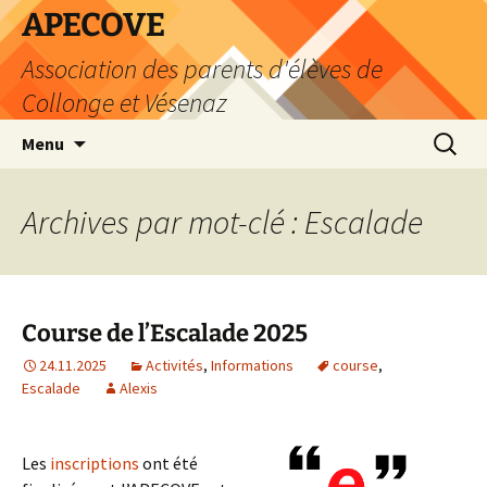
Aller
APECOVE
au
Association des parents d'élèves de
contenu
Collonge et Vésenaz
Recherc
Menu
Archives par mot-clé : Escalade
Course de l’Escalade 2025
24.11.2025
Activités
,
Informations
course
,
Escalade
Alexis
Les
inscriptions
ont été