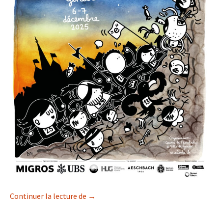
Inscriptions à la Course de l’Escalade 2
Continuer la lecture de
→