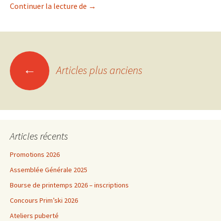
Inscriptions à la Course de l’Escalade 2
Continuer la lecture de
→
Navigation
←
Articles plus anciens
des
articles
Articles récents
Promotions 2026
Assemblée Générale 2025
Bourse de printemps 2026 – inscriptions
Concours Prim’ski 2026
Ateliers puberté