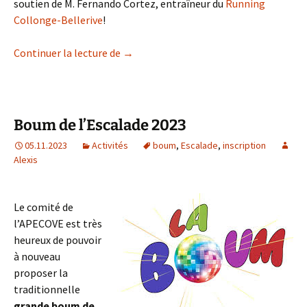
soutien de M. Fernando Cortez, entraîneur du
Running
Collonge-Bellerive
!
Entraînements course de l’Escalade 20
Continuer la lecture de
→
Boum de l’Escalade 2023
05.11.2023
Activités
boum
,
Escalade
,
inscription
Alexis
Le comité de
l’APECOVE est très
heureux de pouvoir
à nouveau
proposer la
traditionnelle
grande boum de