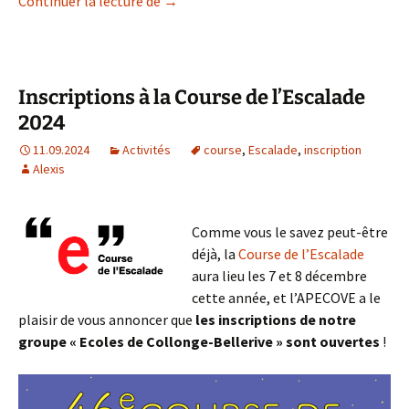
Boum de l’Escalade 2024
Continuer la lecture de
→
Inscriptions à la Course de l’Escalade
2024
11.09.2024
Activités
course
,
Escalade
,
inscription
Alexis
Comme vous le savez peut-être
déjà, la
Course de l’Escalade
aura lieu les 7 et 8 décembre
cette année, et l’APECOVE a le
plaisir de vous annoncer que
les inscriptions de notre
groupe « Ecoles de Collonge-Bellerive » sont ouvertes
!