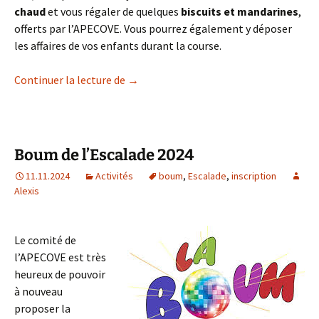
chaud
et vous régaler de quelques
biscuits et mandarines
,
offerts par l’APECOVE. Vous pourrez également y déposer
les affaires de vos enfants durant la course.
Course de l’Escalade 2024
Continuer la lecture de
→
Boum de l’Escalade 2024
11.11.2024
Activités
boum
,
Escalade
,
inscription
Alexis
Le comité de
l’APECOVE est très
heureux de pouvoir
à nouveau
proposer la