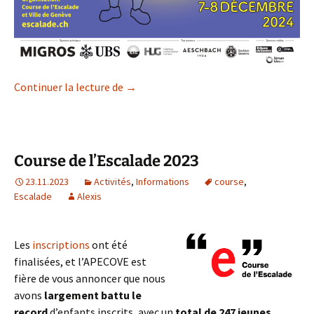
Inscriptions à la Course de l’Escalade 2
Continuer la lecture de
→
Course de l’Escalade 2023
23.11.2023
Activités
,
Informations
course
,
Escalade
Alexis
Les
inscriptions
ont été
finalisées, et l’APECOVE est
fière de vous annoncer que nous
avons
largement battu le
record
d’enfants inscrits, avec un
total de 247 jeunes