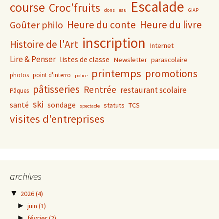
Escalade
course
Croc'fruits
dons
eau
GIAP
Heure du conte
Heure du livre
Goûter philo
inscription
Histoire de l'Art
Internet
Lire & Penser
listes de classe
Newsletter
parascolaire
printemps
promotions
photos
point d'interro
police
pâtisseries
Rentrée
restaurant scolaire
Pâques
ski
santé
sondage
statuts
TCS
spectacle
visites d'entreprises
archives
▼
2026
(4)
►
juin
(1)
►
février
(2)