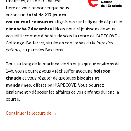
finalisées, et l’APECOVE est
fière de vous annoncer que nous
aurons un
total de 217 jeunes
coureurs et coureuses
aligné-e-s sur la ligne de départ le
dimanche 7 décembre
! Nous nous réjouissons de vous
accueillir comme d’habitude sous la tente de l’APECOVE –
Collonge-Bellerive, située en contrebas du
Village des
enfants
, au parc des Bastions.
Tout au long de la matinée, de 9h et jusqu’aux environs de
14h, vous pourrez vous y réchauffer avec une
boisson
chaude
et vous régaler de quelques
biscuits et
mandarines
, offerts par l’APECOVE. Vous pourrez
également y déposer les affaires de vos enfants durant la
course.
Course de l’Escalade 2025
Continuer la lecture de
→