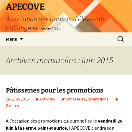
Aller
APECOVE
au
Association des parents d'élèves de
contenu
Collonge et Vésenaz
Recherc
Menu
Archives mensuelles : juin 2015
Pâtisseries pour les promotions
22.06.2015
Activités
pâtisseries
,
promotions
Damien
A l’occasion des promotions qui auront lieu le
vendredi 26
juin à la Ferme Saint-Maurice
, l’APECOVE tiendra son