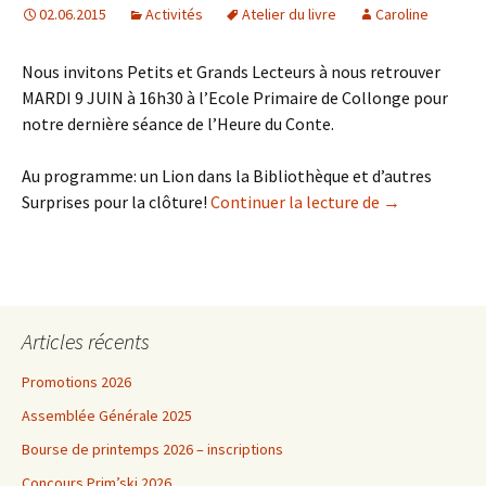
02.06.2015
Activités
Atelier du livre
Caroline
Nous invitons Petits et Grands Lecteurs à nous retrouver
MARDI 9 JUIN à 16h30 à l’Ecole Primaire de Collonge pour
notre dernière séance de l’Heure du Conte.
Au programme: un Lion dans la Bibliothèque et d’autres
L’HEURE DU CO
Surprises pour la clôture!
Continuer la lecture de
→
Articles récents
Promotions 2026
Assemblée Générale 2025
Bourse de printemps 2026 – inscriptions
Concours Prim’ski 2026