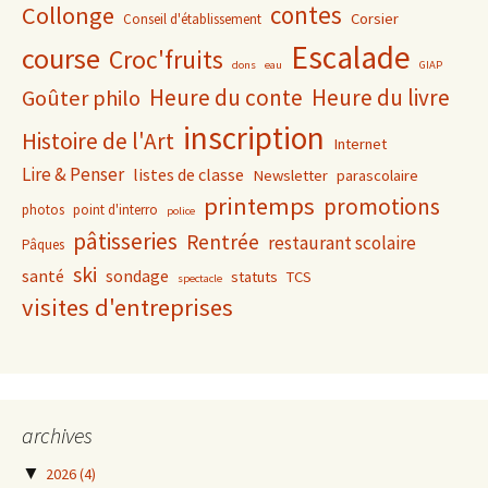
contes
Collonge
Corsier
Conseil d'établissement
Escalade
course
Croc'fruits
dons
eau
GIAP
Heure du conte
Heure du livre
Goûter philo
inscription
Histoire de l'Art
Internet
Lire & Penser
listes de classe
Newsletter
parascolaire
printemps
promotions
photos
point d'interro
police
pâtisseries
Rentrée
restaurant scolaire
Pâques
ski
santé
sondage
statuts
TCS
spectacle
visites d'entreprises
archives
▼
2026
(4)