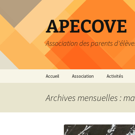
Aller
au
contenu
APECOVE
Association des parents d'élève
Accueil
Association
Activités
Statuts
Atelier du livre
Archives mensuelles : ma
Comité
Heure du livre
Cotisation
Calendrier
Dons
Loisirs