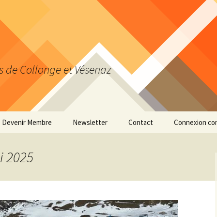
s de Collonge et Vésenaz
Devenir Membre
Newsletter
Contact
Connexion co
Actualiser ses données
personnelles
i 2025