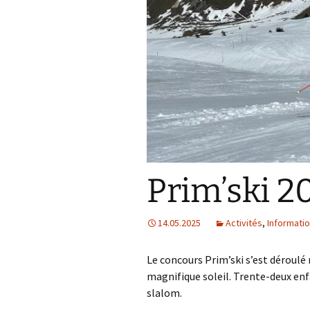
Informations bancaires
Liens utiles
Politique de
confidentialité
Prim’ski 2
14.05.2025
Activités
,
Informati
Le concours Prim’ski s’est déroul
magnifique soleil. Trente-deux enfa
slalom.