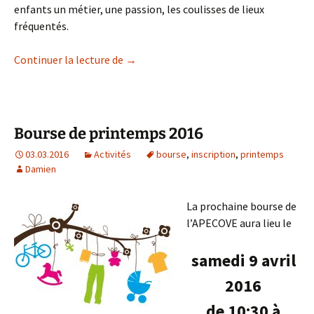
enfants un métier, une passion, les coulisses de lieux
fréquentés.
Visites d’entreprise 2016
Continuer la lecture de
→
Bourse de printemps 2016
03.03.2016
Activités
bourse
,
inscription
,
printemps
Damien
La prochaine bourse de
l’APECOVE aura lieu le
samedi 9 avril
2016
de 10:30 à