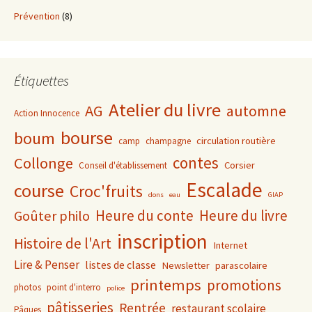
Prévention
(8)
Étiquettes
Atelier du livre
AG
automne
Action Innocence
bourse
boum
circulation routière
camp
champagne
contes
Collonge
Corsier
Conseil d'établissement
Escalade
course
Croc'fruits
dons
eau
GIAP
Heure du conte
Heure du livre
Goûter philo
inscription
Histoire de l'Art
Internet
Lire & Penser
listes de classe
Newsletter
parascolaire
printemps
promotions
photos
point d'interro
police
pâtisseries
Rentrée
restaurant scolaire
Pâques