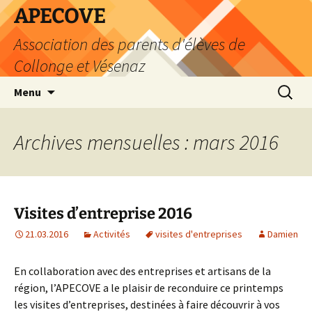
Aller
APECOVE
au
Association des parents d'élèves de
contenu
Collonge et Vésenaz
Recherc
Menu
Archives mensuelles : mars 2016
Visites d’entreprise 2016
21.03.2016
Activités
visites d'entreprises
Damien
En collaboration avec des entreprises et artisans de la
région, l’APECOVE a le plaisir de reconduire ce printemps
les visites d’entreprises, destinées à faire découvrir à vos