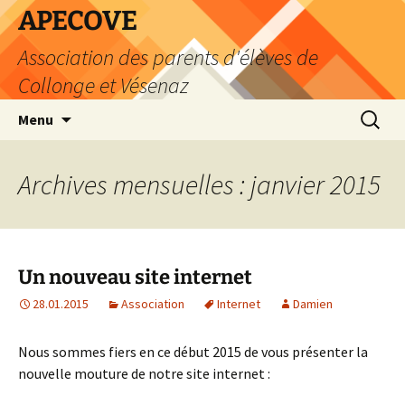
Aller
APECOVE
au
Association des parents d'élèves de
contenu
Collonge et Vésenaz
Recherc
Menu
Archives mensuelles : janvier 2015
Un nouveau site internet
28.01.2015
Association
Internet
Damien
Nous sommes fiers en ce début 2015 de vous présenter la
nouvelle mouture de notre site internet :