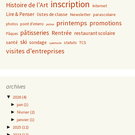
inscription
Histoire de l'Art
Internet
Lire & Penser
listes de classe
Newsletter
parascolaire
printemps
promotions
photos
point d'interro
police
pâtisseries
Rentrée
restaurant scolaire
Pâques
ski
santé
sondage
statuts
TCS
spectacle
visites d'entreprises
archives
▼
2026
(4)
►
juin
(1)
►
février
(2)
►
janvier
(1)
►
2025
(12)
►
2024
(12)