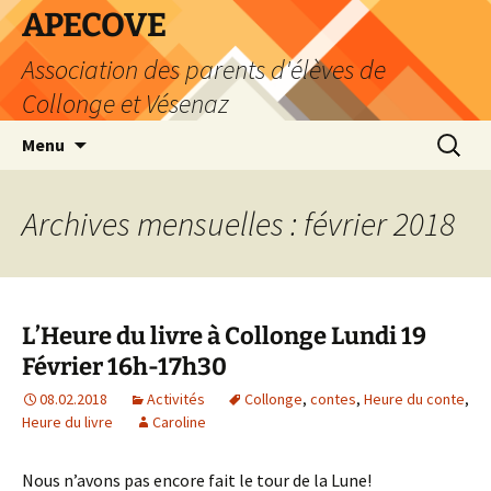
Aller
APECOVE
au
Association des parents d'élèves de
contenu
Collonge et Vésenaz
Recherc
Menu
Archives mensuelles : février 2018
L’Heure du livre à Collonge Lundi 19
Février 16h-17h30
08.02.2018
Activités
Collonge
,
contes
,
Heure du conte
,
Heure du livre
Caroline
Nous n’avons pas encore fait le tour de la Lune!