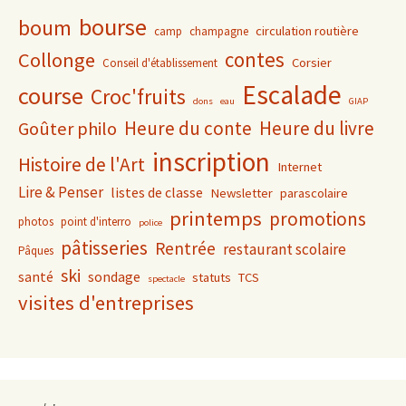
bourse
boum
circulation routière
camp
champagne
contes
Collonge
Corsier
Conseil d'établissement
Escalade
course
Croc'fruits
dons
eau
GIAP
Heure du conte
Heure du livre
Goûter philo
inscription
Histoire de l'Art
Internet
Lire & Penser
listes de classe
Newsletter
parascolaire
printemps
promotions
photos
point d'interro
police
pâtisseries
Rentrée
restaurant scolaire
Pâques
ski
santé
sondage
statuts
TCS
spectacle
visites d'entreprises