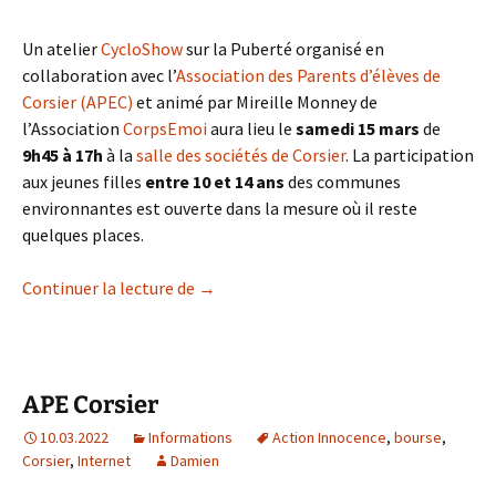
Un atelier
CycloShow
sur la Puberté organisé en
collaboration avec l’
Association des Parents d’élèves de
Corsier (APEC)
et animé par Mireille Monney de
l’Association
CorpsEmoi
aura lieu le
samedi 15 mars
de
9h45 à 17h
à la
salle des sociétés de Corsier
. La participation
aux jeunes filles
entre 10 et 14 ans
des communes
environnantes est ouverte dans la mesure où il reste
quelques places.
CycloShow – Corsier
Continuer la lecture de
→
APE Corsier
10.03.2022
Informations
Action Innocence
,
bourse
,
Corsier
,
Internet
Damien