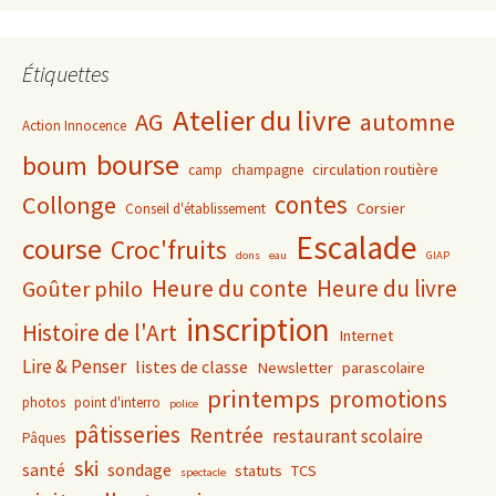
Étiquettes
Atelier du livre
AG
automne
Action Innocence
bourse
boum
circulation routière
camp
champagne
contes
Collonge
Corsier
Conseil d'établissement
Escalade
course
Croc'fruits
dons
eau
GIAP
Heure du conte
Heure du livre
Goûter philo
inscription
Histoire de l'Art
Internet
Lire & Penser
listes de classe
Newsletter
parascolaire
printemps
promotions
photos
point d'interro
police
pâtisseries
Rentrée
restaurant scolaire
Pâques
ski
santé
sondage
statuts
TCS
spectacle