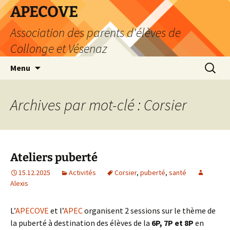
Aller
APECOVE
au
Association des parents d'élèves de
contenu
Collonge et Vésenaz
Recherc
Menu
Archives par mot-clé : Corsier
Ateliers puberté
15.12.2025
Activités
Corsier
,
puberté
,
santé
Alexis
L’
APECOVE
et l’
APEC
organisent 2 sessions sur le thème de
la puberté à destination des élèves de la
6P, 7P et 8P
en