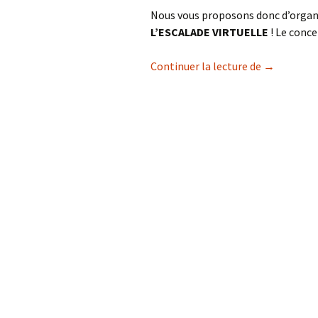
Nous vous proposons donc d’organ
L’ESCALADE VIRTUELLE
! Le conce
Boum de l’E
Continuer la lecture de
→