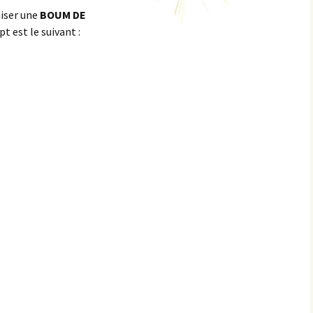
iser une
BOUM DE
pt est le suivant :
scalade 2020 «virtuelle»