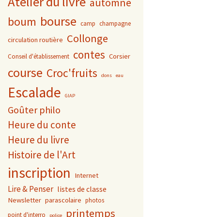
Atelier du livre
automne
bourse
boum
camp
champagne
Collonge
circulation routière
contes
Corsier
Conseil d'établissement
course
Croc'fruits
dons
eau
Escalade
GIAP
Goûter philo
Heure du conte
Heure du livre
Histoire de l'Art
inscription
Internet
Lire & Penser
listes de classe
Newsletter
parascolaire
photos
printemps
point d'interro
police