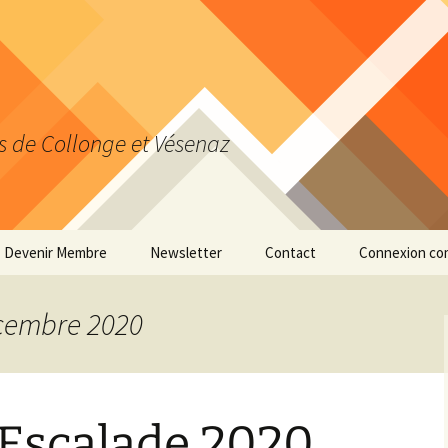
s de Collonge et Vésenaz
Devenir Membre
Newsletter
Contact
Connexion co
Actualiser ses données
personnelles
écembre 2020
’Escalade 2020