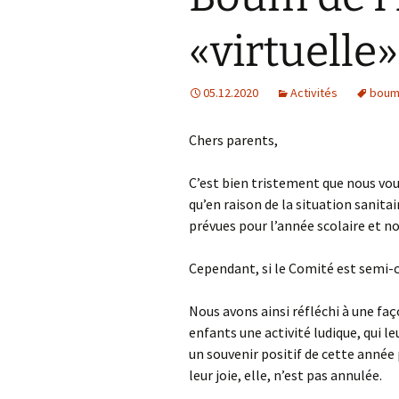
Informations bancaires
«virtuelle»
Liens utiles
05.12.2020
Activités
bou
Politique de
confidentialité
Chers parents,
C’est bien tristement que nous vo
qu’en raison de la situation sanita
prévues pour l’année scolaire et 
Cependant, si le Comité est semi-co
Nous avons ainsi réfléchi à une fa
enfants une activité ludique, qui l
un souvenir positif de cette année
leur joie, elle, n’est pas annulée.