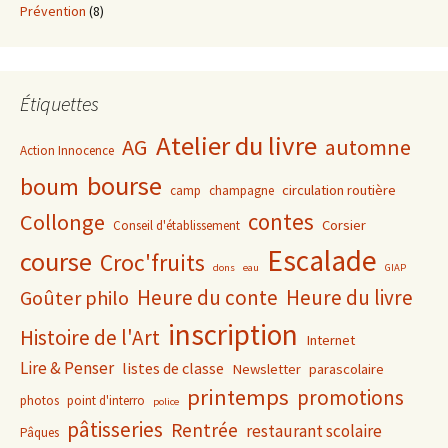
Prévention
(8)
Étiquettes
Atelier du livre
AG
automne
Action Innocence
bourse
boum
circulation routière
camp
champagne
contes
Collonge
Corsier
Conseil d'établissement
Escalade
course
Croc'fruits
dons
eau
GIAP
Heure du conte
Heure du livre
Goûter philo
inscription
Histoire de l'Art
Internet
Lire & Penser
listes de classe
Newsletter
parascolaire
printemps
promotions
photos
point d'interro
police
pâtisseries
Rentrée
restaurant scolaire
Pâques