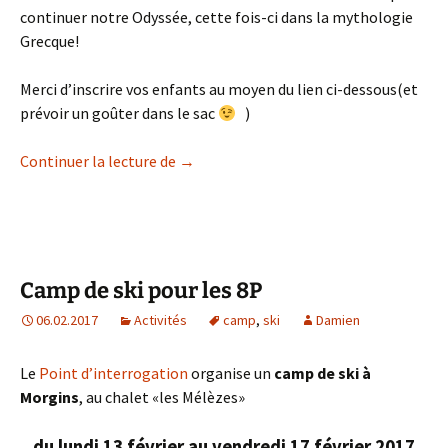
continuer notre Odyssée, cette fois-ci dans la mythologie
Grecque!
Merci d’inscrire vos enfants au moyen du lien ci-dessous(et
prévoir un goûter dans le sac
)
L’Heure du Conte à Collonge Lundi 27 Fé
Continuer la lecture de
→
Camp de ski pour les 8P
06.02.2017
Activités
camp
,
ski
Damien
Le
Point d’interrogation
organise un
camp de ski à
Morgins
, au chalet «les Mélèzes»
du lundi 13 février au vendredi 17 février 2017