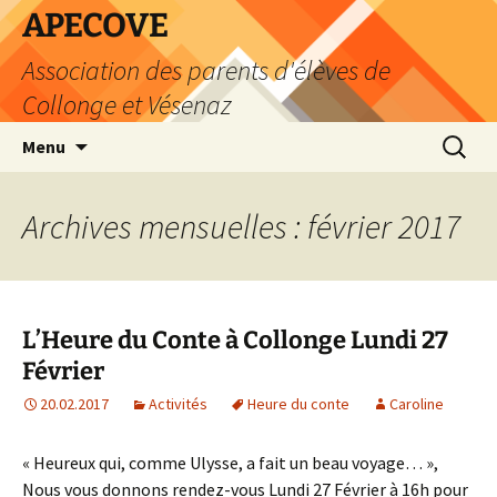
Aller
APECOVE
au
Association des parents d'élèves de
contenu
Collonge et Vésenaz
Recherc
Menu
Archives mensuelles : février 2017
L’Heure du Conte à Collonge Lundi 27
Février
20.02.2017
Activités
Heure du conte
Caroline
« Heureux qui, comme Ulysse, a fait un beau voyage… »,
Nous vous donnons rendez-vous Lundi 27 Février à 16h pour