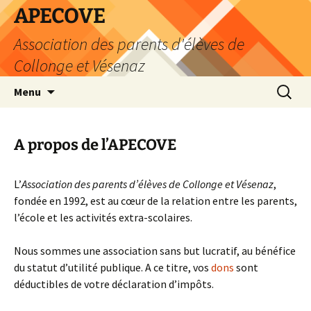
Aller
APECOVE
au
Association des parents d'élèves de
contenu
Collonge et Vésenaz
Recherc
Menu
A propos de l’APECOVE
L’
Association des parents d’élèves de Collonge et Vésenaz
,
fondée en 1992, est au cœur de la relation entre les parents,
l’école et les activités extra-scolaires.
Nous sommes une association sans but lucratif, au bénéfice
du statut d’utilité publique. A ce titre, vos
dons
sont
déductibles de votre déclaration d’impôts.