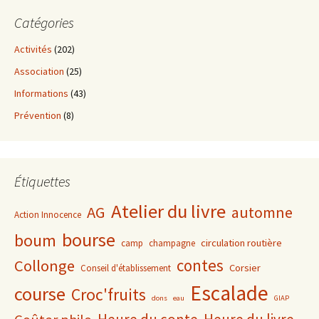
Catégories
Activités
(202)
Association
(25)
Informations
(43)
Prévention
(8)
Étiquettes
Atelier du livre
AG
automne
Action Innocence
bourse
boum
circulation routière
camp
champagne
contes
Collonge
Corsier
Conseil d'établissement
Escalade
course
Croc'fruits
dons
eau
GIAP