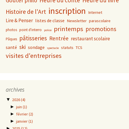
Heure du conte
Heure du livre
Goûter philo
inscription
Histoire de l'Art
Internet
Lire & Penser
listes de classe
Newsletter
parascolaire
printemps
promotions
photos
point d'interro
police
pâtisseries
Rentrée
restaurant scolaire
Pâques
ski
santé
sondage
statuts
TCS
spectacle
visites d'entreprises
archives
▼
2026
(4)
►
juin
(1)
►
février
(2)
►
janvier
(1)
►
2025
(12)