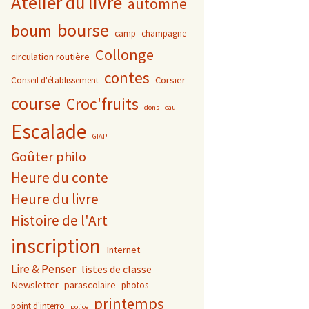
Atelier du livre
automne
bourse
boum
camp
champagne
Collonge
circulation routière
contes
Corsier
Conseil d'établissement
course
Croc'fruits
dons
eau
Escalade
GIAP
Goûter philo
Heure du conte
Heure du livre
Histoire de l'Art
inscription
Internet
Lire & Penser
listes de classe
Newsletter
parascolaire
photos
printemps
point d'interro
police