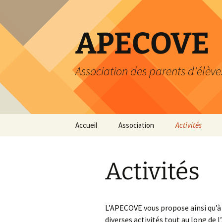
Aller
au
contenu
APECOVE
Association des parents d'élève
Accueil
Association
Activités
Statuts
Atelier du livre
Activités
Comité
Heure du livre
Cotisation
Calendrier
L’APECOVE vous propose ainsi qu’à
Dons
Loisirs
diverses activités tout au long de l