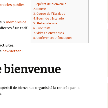
1.
Apéritif de bienvenue
articles publiés
2.
Bourse
3.
Course de l’Escalade
4.
Boum de l’Escalade
 aux
membres de
5.
Ateliers du livre
ffertes à un tarif
6.
Croc’fruits
7.
Visites d’entreprises
8.
Conférences thématiques
ctivités,
re
newsletter
!
e bienvenue
péritif de bienvenue organisé à la rentrée par la
e.