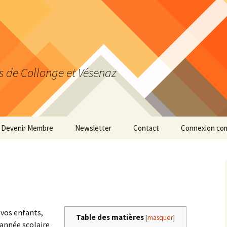
s de Collonge et Vésenaz
Devenir Membre
Newsletter
Contact
Connexion co
Actualiser ses données
personnelles
 vos enfants,
Table des matières
[
masquer
]
’année scolaire