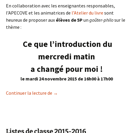
En collaboration avec les enseignantes responsables,
l’APECOVE et les animatrices de
l’Atelier du livre
sont
heureux de proposer aux
élèves de 5P
un
goûter-philo
sur le
thème :
Ce que l’introduction du
mercredi matin
a changé pour moi !
le mardi 24 novembre 2015 de 16h00 à 17h00
Goûter-philo à l’Atelier du livre
Continuer la lecture de
→
Listes de classe 2015-2016