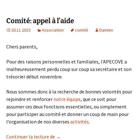
Comité: appel à l’aide
20.11.2015
Association
comité
Damien
Chers parents,
Pour des raisons personnelles et familiales, l’APECOVE a
malheureusement perdu coup sur coup sa secrétaire et son
trésorier début novembre.
Nous sommes donc à la recherche de bonnes volontés pour
rejoindre et renforcer
notre équipe
, que ce soit pour
assumer ces deux fonctions essentielles, ou simplement
pour participer au comité et donner un coup de main pour
l’organisation de nos diverses
activités
.
Comité: appel à l’aide
Continuer la lecture de
→