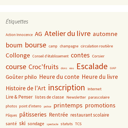
Étiquettes
Atelier du livre
AG
automne
Action Innocence
bourse
boum
circulation routière
camp
champagne
contes
Collonge
Corsier
Conseil d'établissement
Escalade
course
Croc'fruits
dons
eau
GIAP
Heure du conte
Heure du livre
Goûter philo
inscription
Histoire de l'Art
Internet
Lire & Penser
listes de classe
Newsletter
parascolaire
printemps
promotions
photos
point d'interro
police
pâtisseries
Rentrée
restaurant scolaire
Pâques
ski
santé
sondage
statuts
TCS
spectacle