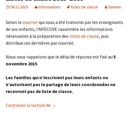
04.11.2015
Informations
listes de classe
Damien
Selon le
courrier
qui vous a été transmis par les enseignants
de vos enfants, l’APECOVE rassemble les informations
nécessaires à la préparation des
listes de classe
, puis
distribue ces dernières par courriel.
Nous vous rappelons que le délai de réponse est fixé au
5
novembre 2015
.
Les familles qui n’inscrivent pas leurs enfants ou
n’autorisent pas le partage de leurs coordonnées ne
recevront pas de liste de classe.
Listes de classe 2015-2016
Continuer la lecture de
→