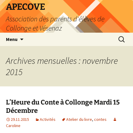
Aller
APECOVE
au
Association des parents d'élèves de
contenu
Collonge et Vésenaz
Recherc
Menu
Archives mensuelles : novembre
2015
L’Heure du Conte à Collonge Mardi 15
Décembre
29.11.2015
Activités
Atelier du livre
,
contes
Caroline