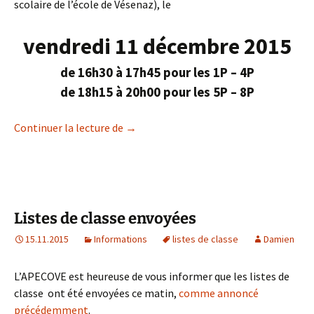
scolaire de l’école de Vésenaz), le
vendredi 11 décembre 2015
de 16h30 à 17h45 pour les 1P – 4P
de 18h15 à 20h00 pour les 5P – 8P
Boum de l’escalade 2015 – inscriptions
Continuer la lecture de
→
Listes de classe envoyées
15.11.2015
Informations
listes de classe
Damien
L’APECOVE est heureuse de vous informer que les listes de
classe ont été envoyées ce matin,
comme annoncé
précédemment
.