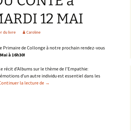
DU CONTE à
MARDI 12 MAI
r du livre
Caroline
le Primaire de Collonge à notre prochain rendez-vous
Mai à 16h30!
le récit d’Albums sur le thème de l’Empathie:
motions d’un autre individu est essentiel dans les
L’HEURE DU CONTE à Collonge MARDI 12 M
Continuer la lecture de
→