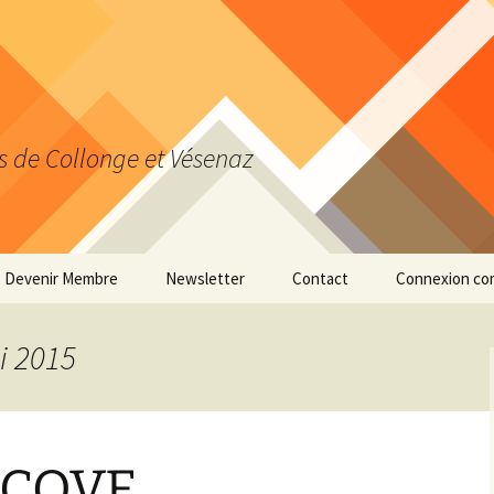
s de Collonge et Vésenaz
Devenir Membre
Newsletter
Contact
Connexion co
Actualiser ses données
personnelles
i 2015
SCOVE