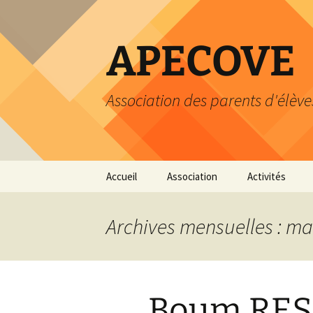
Aller
au
contenu
APECOVE
Association des parents d'élève
Accueil
Association
Activités
Statuts
Atelier du livre
Archives mensuelles : ma
Comité
Heure du livre
Cotisation
Calendrier
Boum RE
Dons
Loisirs