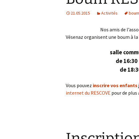
Informations bancaires
21.05.2015
Activités
bou
Liens utiles
Nos amis de l’asso
Vésenaz organisent une boum à la
Politique de
confidentialité
salle comm
de 16:30 
de 18:3
Vous pouvez
inscrire vos enfants
internet du RESCOVE
pour de plus
Inscriptio