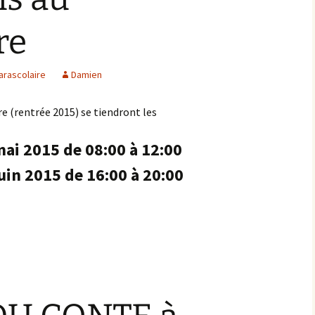
re
arascolaire
Damien
re (rentrée 2015) se tiendront les
ai 2015 de 08:00 à 12:00
uin 2015 de 16:00 à 20:00
s au parascolaire