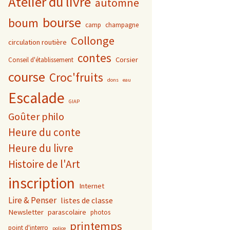
Atelier du livre
automne
bourse
boum
camp
champagne
Collonge
circulation routière
contes
Corsier
Conseil d'établissement
course
Croc'fruits
dons
eau
Escalade
GIAP
Goûter philo
Heure du conte
Heure du livre
Histoire de l'Art
inscription
Internet
Lire & Penser
listes de classe
Newsletter
parascolaire
photos
printemps
point d'interro
police