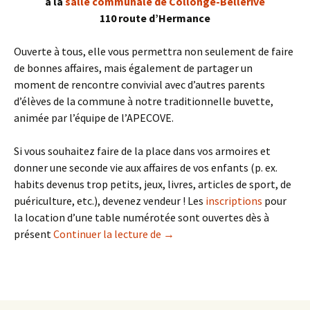
à la
salle communale de Collonge-Bellerive
110 route d’Hermance
Ouverte à tous, elle vous permettra non seulement de faire
de bonnes affaires, mais également de partager un
moment de rencontre convivial avec d’autres parents
d’élèves de la commune à notre traditionnelle buvette,
animée par l’équipe de l’APECOVE.
Si vous souhaitez faire de la place dans vos armoires et
donner une seconde vie aux affaires de vos enfants (p. ex.
habits devenus trop petits, jeux, livres, articles de sport, de
puériculture, etc.), devenez vendeur ! Les
inscriptions
pour
la location d’une table numérotée sont ouvertes dès à
Bourse de printemps 2018 – ins
présent
Continuer la lecture de
→