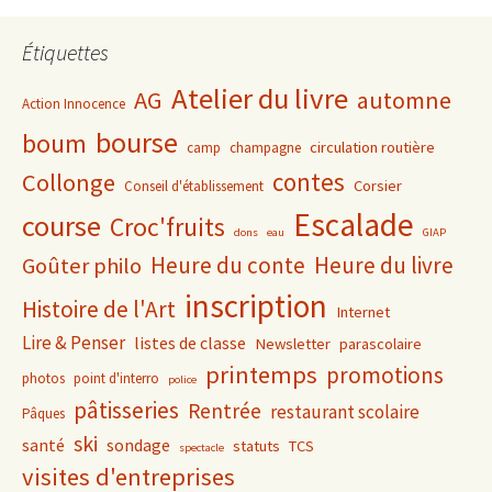
Étiquettes
Atelier du livre
AG
automne
Action Innocence
bourse
boum
circulation routière
camp
champagne
contes
Collonge
Corsier
Conseil d'établissement
Escalade
course
Croc'fruits
dons
eau
GIAP
Heure du conte
Heure du livre
Goûter philo
inscription
Histoire de l'Art
Internet
Lire & Penser
listes de classe
Newsletter
parascolaire
printemps
promotions
photos
point d'interro
police
pâtisseries
Rentrée
restaurant scolaire
Pâques
ski
santé
sondage
statuts
TCS
spectacle
visites d'entreprises