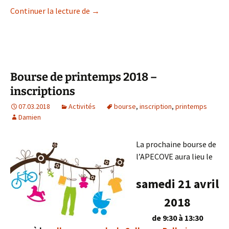
L’Heure du livre à Collonge Lundi 19 Ma
Continuer la lecture de
→
Bourse de printemps 2018 –
inscriptions
07.03.2018
Activités
bourse
,
inscription
,
printemps
Damien
La prochaine bourse de
l’APECOVE aura lieu le
samedi 21 avril
2018
de 9:30 à 13:30