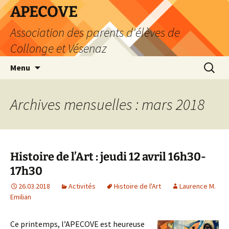
Aller
APECOVE
au
Association des parents d'élèves de
contenu
Collonge et Vésenaz
Recherc
Menu
Archives mensuelles : mars 2018
Histoire de l’Art : jeudi 12 avril 16h30-
17h30
26.03.2018
Activités
Histoire de l'Art
Laurence M.
Emilian
Ce printemps, l’APECOVE est heureuse