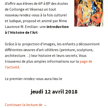
d’offrir aux élèves de 6P à 8P des écoles
de Collonge et Vésenaz un tout
nouveau rendez-vous à la fois culturel
et ludique, proposé et animé par Mme
Laurence M. Emilian : une
introduction
à l’Histoire de l’Art
.
Grâce à la projection d’images, les enfants y découvriront
différentes œuvres d’art célèbres (peinture, sculpture,
architecture…) leur histoire et leurs secrets. Vous
trouverez de plus amples informations sur la
page de
l’activité
.
Le premier rendez-vous aura lieu le
jeudi 12 avril 2018
Histoire de l’Art : jeudi 12 avril 16h30-1
Continuer la lecture de
→