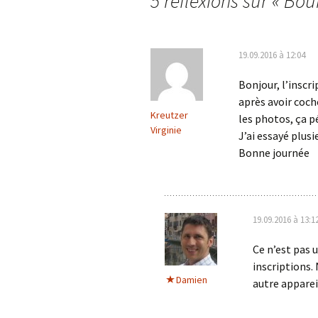
5 réflexions sur «
Bou
articles
19.09.2016 à 12:04
Bonjour, l’inscr
après avoir coché
Kreutzer
les photos, ça p
Virginie
J’ai essayé plus
Bonne journée
19.09.2016 à 13:1
Ce n’est pas 
inscriptions.
Damien
autre apparei