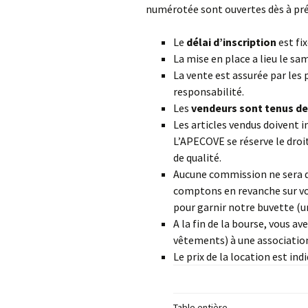
numérotée sont ouvertes dès à pr
Le
délai d’inscription
est fi
La mise en place a lieu le sam
La vente est assurée par les 
responsabilité.
Les
vendeurs sont tenus de 
Les articles vendus doivent 
L’APECOVE se réserve le droit
de qualité.
Aucune commission ne sera d
comptons en revanche sur vos
pour garnir notre buvette (u
A la fin de la bourse, vous av
vêtements) à une association
Le prix de la location est ind
Table entière