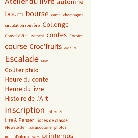
Atelier du livre
automne
bourse
boum
camp
champagne
Collonge
circulation routière
contes
Corsier
Conseil d'établissement
course
Croc'fruits
dons
eau
Escalade
GIAP
Goûter philo
Heure du conte
Heure du livre
Histoire de l'Art
inscription
Internet
Lire & Penser
listes de classe
Newsletter
parascolaire
photos
printemps
point d'interro
police