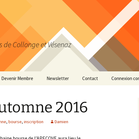
s de Collonge et Vésenaz
Devenir Membre
Newsletter
Contact
Connexion co
Actualiser ses données
personnelles
automne 2016
mne
,
bourse
,
inscription
Damien
haine bourse de l’APECOVE aura lieu le