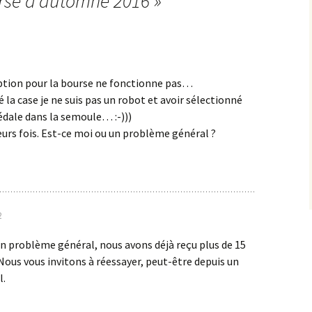
rse d’automne 2016
»
iption pour la bourse ne fonctionne pas…
 la case je ne suis pas un robot et avoir sélectionné
édale dans la semoule… :-)))
ieurs fois. Est-ce moi ou un problème général ?
2
un problème général, nous avons déjà reçu plus de 15
 Nous vous invitons à réessayer, peut-être depuis un
l.