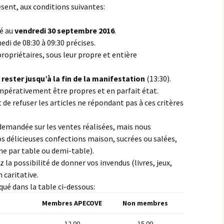
ésent
, aux conditions suivantes:
xé au
vendredi 30 septembre 2016
.
edi de 08:30 à 09:30 précises.
propriétaires, sous leur propre et entière
rester jusqu’à la fin de la manifestation
(13:30).
impérativement être propres et en parfait état.
 de refuser les articles ne répondant pas à ces critères
emandée sur les ventes réalisées, mais nous
 délicieuses confections maison, sucrées ou salées,
ne par table ou demi-table).
ez la possibilité de donner vos invendus (livres, jeux,
 caritative.
iqué dans la table ci-dessous:
Membres APECOVE
Non membres
12.00
15.00