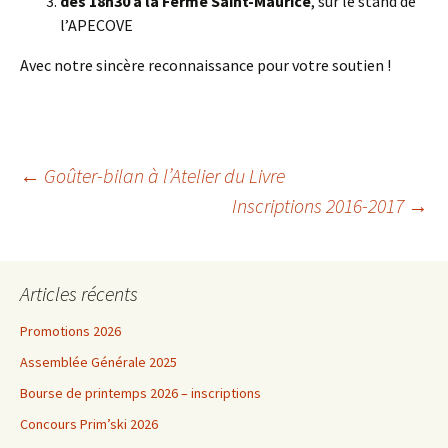
dès 18h30 à la Ferme Saint-Maurice
, sur le stand de
l’APECOVE
Avec notre sincère reconnaissance pour votre soutien !
Navigation
←
Goûter-bilan à l’Atelier du Livre
Inscriptions 2016-2017
→
des
Articles récents
articles
Promotions 2026
Assemblée Générale 2025
Bourse de printemps 2026 – inscriptions
Concours Prim’ski 2026