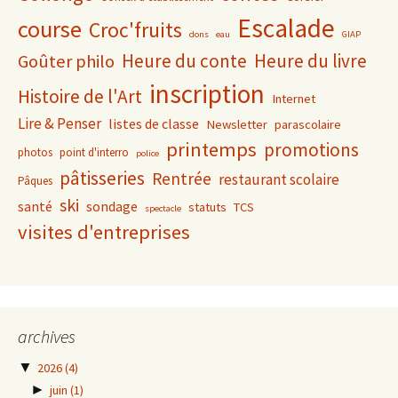
Escalade
course
Croc'fruits
dons
eau
GIAP
Heure du conte
Heure du livre
Goûter philo
inscription
Histoire de l'Art
Internet
Lire & Penser
listes de classe
Newsletter
parascolaire
printemps
promotions
photos
point d'interro
police
pâtisseries
Rentrée
restaurant scolaire
Pâques
ski
santé
sondage
statuts
TCS
spectacle
visites d'entreprises
archives
▼
2026
(4)
►
juin
(1)