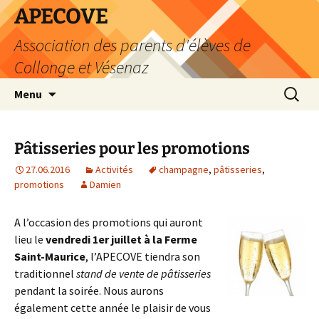
Aller
APECOVE
au
Association des parents d'élèves de
contenu
Collonge et Vésenaz
Recherc
Menu
Pâtisseries pour les promotions
27.06.2016
Activités
champagne
,
pâtisseries
,
promotions
Damien
A l’occasion des promotions qui auront
lieu le
vendredi 1er juillet à la Ferme
Saint-Maurice
, l’APECOVE tiendra son
traditionnel
stand de vente de pâtisseries
pendant la soirée. Nous aurons
également cette année le plaisir de vous