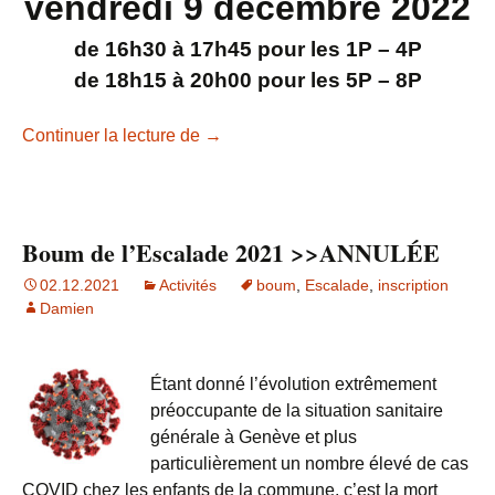
vendredi 9 décembre 2022
de 16h30 à 17h45 pour les 1P – 4P
de 18h15 à 20h00 pour les 5P – 8P
Boum de l’Escalade 2022
Continuer la lecture de
→
Boum de l’Escalade 2021 >>ANNULÉE
02.12.2021
Activités
boum
,
Escalade
,
inscription
Damien
Étant donné l’évolution extrêmement
préoccupante de la situation sanitaire
générale à Genève et plus
particulièrement un nombre élevé de cas
COVID chez les enfants de la commune, c’est la mort