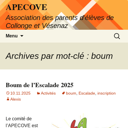
APECOVE
Aller
au
Association des parents d'élèves de
contenu
Collonge et Vésenaz
Recherc
Menu
Archives par mot-clé : boum
Boum de l’Escalade 2025
10.11.2025
Activités
boum
,
Escalade
,
inscription
Alexis
Le comité de
l’APECOVE est