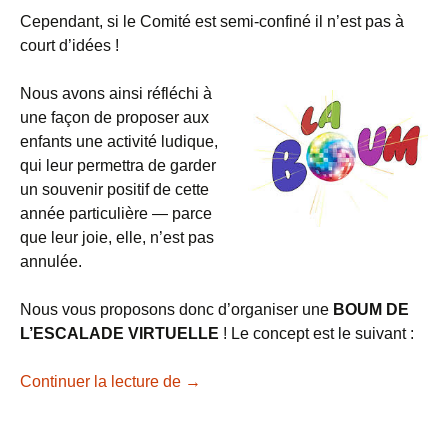
Cependant, si le Comité est semi-confiné il n’est pas à
court d’idées !
Nous avons ainsi réfléchi à
une façon de proposer aux
enfants une activité ludique,
qui leur permettra de garder
un souvenir positif de cette
année particulière — parce
que leur joie, elle, n’est pas
annulée.
Nous vous proposons donc d’organiser une
BOUM DE
L’ESCALADE VIRTUELLE
! Le concept est le suivant :
Boum de l’Escalade 2020 «virtuelle»
Continuer la lecture de
→