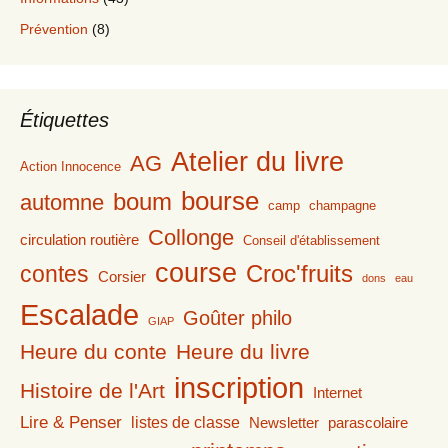
Prévention
(8)
Étiquettes
Atelier du livre
AG
Action Innocence
bourse
boum
automne
camp
champagne
Collonge
circulation routière
Conseil d'établissement
course
contes
Croc'fruits
Corsier
dons
eau
Escalade
Goûter philo
GIAP
Heure du conte
Heure du livre
inscription
Histoire de l'Art
Internet
Lire & Penser
listes de classe
Newsletter
parascolaire