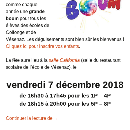
comme chaque
année une
grande
boum
pour tous les
élèves des écoles de
Collonge et de
Vésenaz. Les déguisements sont bien sûr les bienvenus !
Cliquez ici pour inscrire vos enfants
.
La fête aura lieu à la
salle California
(salle du restaurant
scolaire de l’école de Vésenaz), le
vendredi 7 décembre 2018
de 16h30 à 17h45 pour les 1P – 4P
de 18h15 à 20h00 pour les 5P – 8P
Boum de l’Escalade 2018
Continuer la lecture de
→