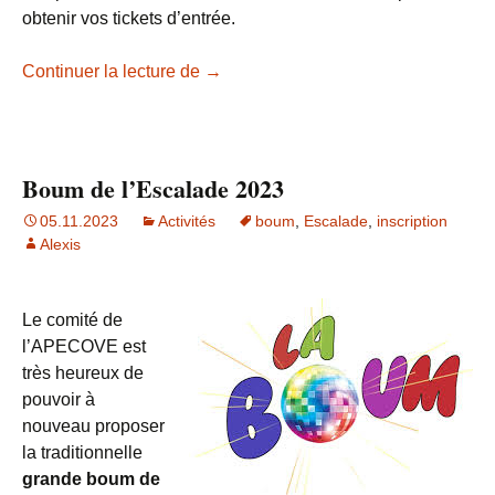
obtenir vos tickets d’entrée.
Boum de l’Escalade 2024
Continuer la lecture de
→
Boum de l’Escalade 2023
05.11.2023
Activités
boum
,
Escalade
,
inscription
Alexis
Le comité de
l’APECOVE est
très heureux de
pouvoir à
nouveau proposer
la traditionnelle
grande boum de