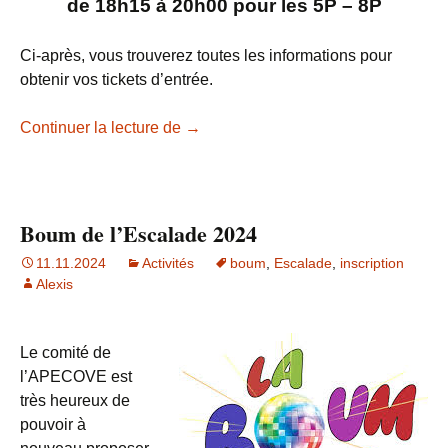
de 18h15 à 20h00 pour les 5P – 8P
Ci-après, vous trouverez toutes les informations pour
obtenir vos tickets d’entrée.
Boum de l’Escalade 2025
Continuer la lecture de
→
Boum de l’Escalade 2024
11.11.2024
Activités
boum
,
Escalade
,
inscription
Alexis
Le comité de
l’APECOVE est
très heureux de
pouvoir à